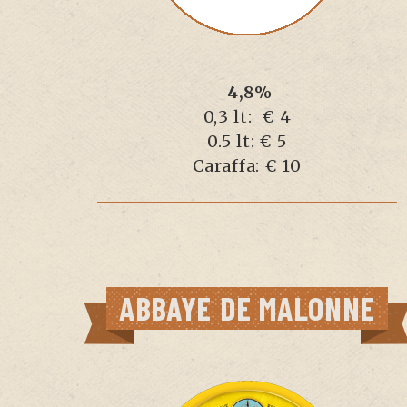
4,8%
0,3 lt: € 4
0.5 lt: € 5
Caraffa: € 10
ABBAYE DE MALONNE