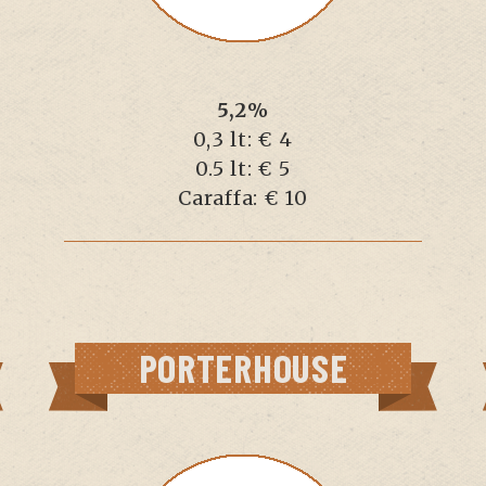
5,2%
0,3 lt: € 4
0.5 lt: € 5
Caraffa: € 10
PORTERHOUSE