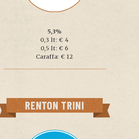
5,3%
0,3 lt: € 4
0,5 lt: € 6
Caraffa: € 12
RENTON TRINI