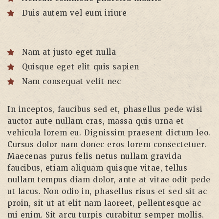
Duis autem vel eum iriure
Nam at justo eget nulla
Quisque eget elit quis sapien
Nam consequat velit nec
In inceptos, faucibus sed et, phasellus pede wisi
auctor aute nullam cras, massa quis urna et
vehicula lorem eu. Dignissim praesent dictum leo.
Cursus dolor nam donec eros lorem consectetuer.
Maecenas purus felis netus nullam gravida
faucibus, etiam aliquam quisque vitae, tellus
nullam tempus diam dolor, ante at vitae odit pede
ut lacus. Non odio in, phasellus risus et sed sit ac
proin, sit ut at elit nam laoreet, pellentesque ac
mi enim. Sit arcu turpis curabitur semper mollis.