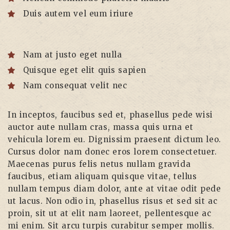
Duis autem vel eum iriure
Nam at justo eget nulla
Quisque eget elit quis sapien
Nam consequat velit nec
In inceptos, faucibus sed et, phasellus pede wisi
auctor aute nullam cras, massa quis urna et
vehicula lorem eu. Dignissim praesent dictum leo.
Cursus dolor nam donec eros lorem consectetuer.
Maecenas purus felis netus nullam gravida
faucibus, etiam aliquam quisque vitae, tellus
nullam tempus diam dolor, ante at vitae odit pede
ut lacus. Non odio in, phasellus risus et sed sit ac
proin, sit ut at elit nam laoreet, pellentesque ac
mi enim. Sit arcu turpis curabitur semper mollis.