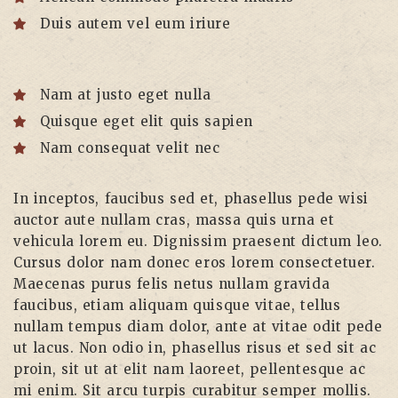
Duis autem vel eum iriure
Nam at justo eget nulla
Quisque eget elit quis sapien
Nam consequat velit nec
In inceptos, faucibus sed et, phasellus pede wisi
auctor aute nullam cras, massa quis urna et
vehicula lorem eu. Dignissim praesent dictum leo.
Cursus dolor nam donec eros lorem consectetuer.
Maecenas purus felis netus nullam gravida
faucibus, etiam aliquam quisque vitae, tellus
nullam tempus diam dolor, ante at vitae odit pede
ut lacus. Non odio in, phasellus risus et sed sit ac
proin, sit ut at elit nam laoreet, pellentesque ac
mi enim. Sit arcu turpis curabitur semper mollis.