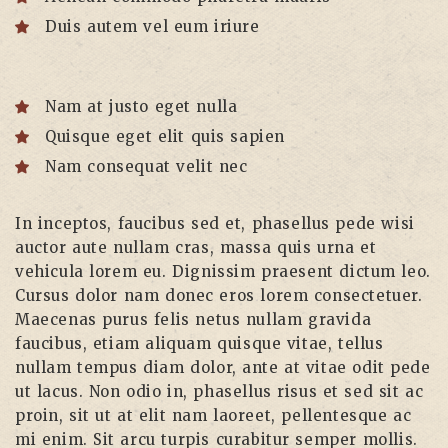
Duis autem vel eum iriure
Nam at justo eget nulla
Quisque eget elit quis sapien
Nam consequat velit nec
In inceptos, faucibus sed et, phasellus pede wisi
auctor aute nullam cras, massa quis urna et
vehicula lorem eu. Dignissim praesent dictum leo.
Cursus dolor nam donec eros lorem consectetuer.
Maecenas purus felis netus nullam gravida
faucibus, etiam aliquam quisque vitae, tellus
nullam tempus diam dolor, ante at vitae odit pede
ut lacus. Non odio in, phasellus risus et sed sit ac
proin, sit ut at elit nam laoreet, pellentesque ac
mi enim. Sit arcu turpis curabitur semper mollis.