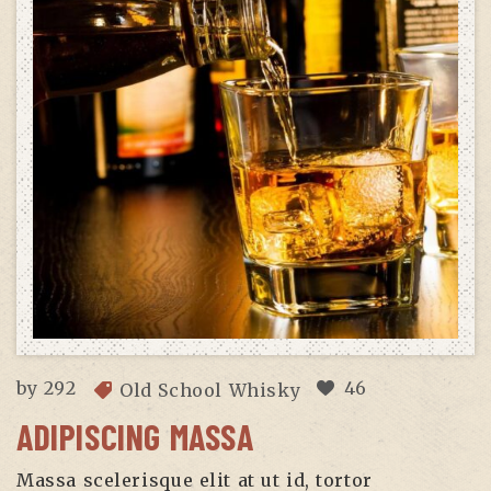
by
292
46
Old School Whisky
ADIPISCING MASSA
Massa scelerisque elit at ut id, tortor