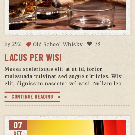
by
292
78
Old School Whisky
LACUS PER WISI
Massa scelerisque elit at ut id, tortor
malesuada pulvinar sed augue ultricies. Wisi
elit, dignissim nascetur vel wisi. Nullam leo
CONTINUE READING
07
SET