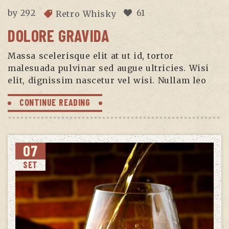
by
292
61
Retro Whisky
DOLORE GRAVIDA
Massa scelerisque elit at ut id, tortor
malesuada pulvinar sed augue ultricies. Wisi
elit, dignissim nascetur vel wisi. Nullam leo
CONTINUE READING
07
SET