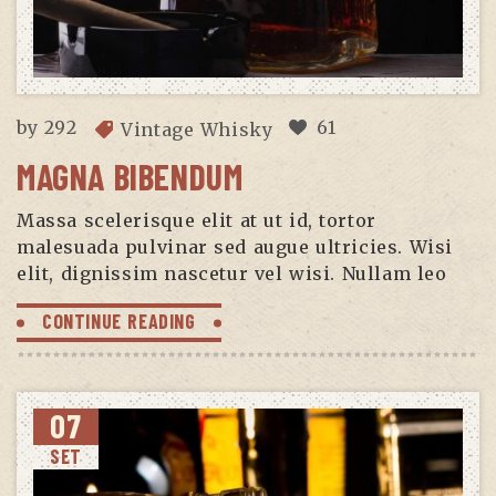
by
292
61
Vintage Whisky
MAGNA BIBENDUM
Massa scelerisque elit at ut id, tortor
malesuada pulvinar sed augue ultricies. Wisi
elit, dignissim nascetur vel wisi. Nullam leo
CONTINUE READING
07
SET