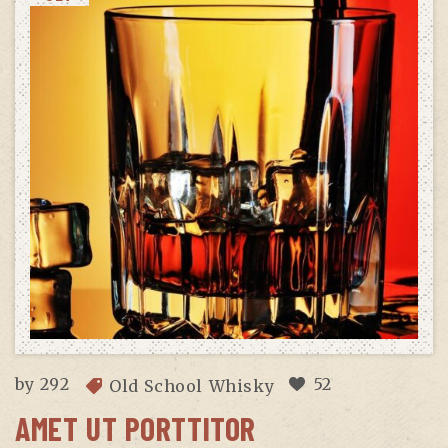
by
292
52
Old School Whisky
AMET UT PORTTITOR