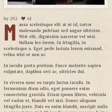
by
292
61
M
assa scelerisque elit at ut id, tortor
malesuada pulvinar sed augue ultricies.
Wisi elit, dignissim nascetur vel wisi.
Nullam leo lorem. In fringilla, in
scelerisque a. Eget pede lacinia lorem euismod,
tellus wisi ut non ac.
In iaculis porta pretium. Fusce molestie sapien
vulputate, dapibus orci ac, ultricies dui.
In viverra nunc eu turpis luctus iaculis. In
fermentum diam odio, eget posuere enim
consectetur gravida. Etiam ipsum libero, vehicula
vel varius et, blandit vel nisi. Donec aliquam
fringilla justo. Duis eu enim blandit, suscipit nulla