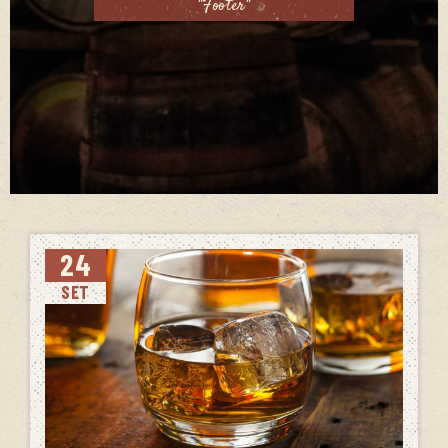
"Footer"
24
SET