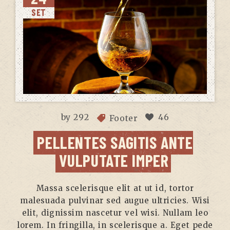
SET
by
292
46
Footer
PELLENTES SAGITIS ANTE
VULPUTATE IMPER
Massa scelerisque elit at ut id, tortor
malesuada pulvinar sed augue ultricies. Wisi
elit, dignissim nascetur vel wisi. Nullam leo
lorem. In fringilla, in scelerisque a. Eget pede