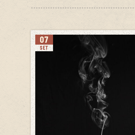
07
SET