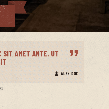
c
 SIT AMET ANTE. UT
IT
ALEX DOE
71