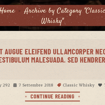
Home
Archive by Category "Classi
Whisky"
T AUGUE ELEIFEND ULLAMCORPER NEC
ESTIBULUM MALESUADA. SED HENDRER
y
292
7 Settembre 2018
Classic Whisky
CONTINUE READING