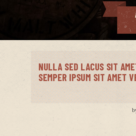
NULLA SED LACUS SIT AME
SEMPER IPSUM SIT AMET V
b