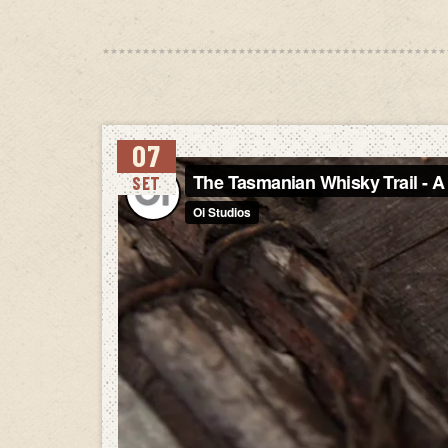
07
SET